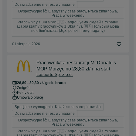
Doświadczenie nie jest wymagane
Dyspozycyjność: Elastyczny czas pracy, Praca zmianowa,
Praca w weekendy
Pracownicy z Ukrainy: 🇺🇦 Запрошуємо людей з України
(Zapraszamy pracowników z Ukrainy), 🇺🇦 Польська мова
не обов'язкова (Jęz. polski niewymagany)
01 sierpnia 2026
Pracownik/ca restauracji McDonald's
MOP Morzęcino 28,80 zł/h na start
Lasuerte Sp. z o.o.
28,80 - 30,30 zł / godz. brutto
Żmigród
Pełny etat
Umowa o pracę
Specjalne wymagania: Książeczka sanepidowska
Doświadczenie nie jest wymagane
Dyspozycyjność: Elastyczny czas pracy, Praca zmianowa,
Praca w weekendy
Pracownicy z Ukrainy: 🇺🇦 Запрошуємо людей з України
(Zapraszamy pracowników z Ukrainy), 🇺🇦 Польська мова