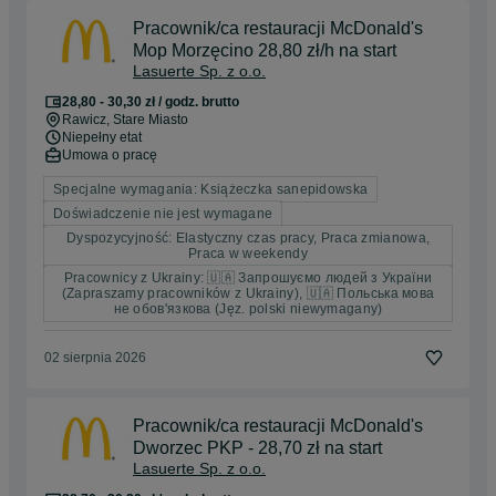
Pracownik/ca restauracji McDonald's
Mop Morzęcino 28,80 zł/h na start
Lasuerte Sp. z o.o.
28,80 - 30,30 zł / godz. brutto
Rawicz
, Stare Miasto
Niepełny etat
Umowa o pracę
Specjalne wymagania: Książeczka sanepidowska
Doświadczenie nie jest wymagane
Dyspozycyjność: Elastyczny czas pracy, Praca zmianowa,
Praca w weekendy
Pracownicy z Ukrainy: 🇺🇦 Запрошуємо людей з України
(Zapraszamy pracowników z Ukrainy), 🇺🇦 Польська мова
не обов'язкова (Jęz. polski niewymagany)
02 sierpnia 2026
Pracownik/ca restauracji McDonald's
Dworzec PKP - 28,70 zł na start
Lasuerte Sp. z o.o.