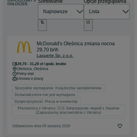
ZNALEŹLIŚMY 9
Sortowanie
Opcje przeglądania
OGŁOSZEŃ
McDonald's Oleśnica zmiana nocna
29,70 br\h
Lasuerte Sp. z o.o.
29,70 - 31,20 zł / godz. brutto
Oleśnica
, Oleśnica
Pełny etat
Umowa o pracę
Specjalne wymagania: Książeczka sanepidowska
Doświadczenie nie jest wymagane
Dyspozycyjność: Praca w weekendy
Pracownicy z Ukrainy: 🇺🇦 Запрошуємо людей з України
(Zapraszamy pracowników z Ukrainy)
Odświeżono dnia 05 sierpnia 2026