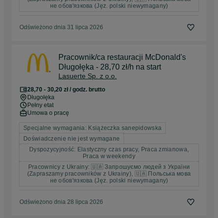
не обов'язкова (Jęz. polski niewymagany)
Odświeżono dnia 31 lipca 2026
Pracownik/ca restauracji McDonald's
Długołęka - 28,70 zł/h na start
Lasuerte Sp. z o.o.
28,70 - 30,20 zł / godz. brutto
Długołęka
Pełny etat
Umowa o pracę
Specjalne wymagania: Książeczka sanepidowska
Doświadczenie nie jest wymagane
Dyspozycyjność: Elastyczny czas pracy, Praca zmianowa,
Praca w weekendy
Pracownicy z Ukrainy: 🇺🇦 Запрошуємо людей з України
(Zapraszamy pracowników z Ukrainy), 🇺🇦 Польська мова
не обов'язкова (Jęz. polski niewymagany)
Odświeżono dnia 28 lipca 2026