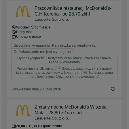
Pracownik/ca restauracji McDonald's-
C.H Korona - od 28,70 zł/h!
Lasuerte Sp. z o.o.
Wrocław
, Śródmieście
Pełny etat
Umowa o pracę
Specjalne wymagania: Książeczka sanepidowska
Doświadczenie nie jest wymagane
Dyspozycyjność: Elastyczny czas pracy, Praca zmianowa,
Praca w weekendy
Pracownicy z Ukrainy: 🇺🇦 Запрошуємо людей з України
(Zapraszamy pracowników z Ukrainy), 🇺🇦 Польська мова
не обов'язкова (Jęz. polski niewymagany)
Odświeżono dnia 28 lipca 2026
Zmiany nocne McDonald's Wisznia
Mała - 28,80 zł/ na start
Lasuerte Sp. z o.o.
28,80 - 31,30 zł / godz. brutto