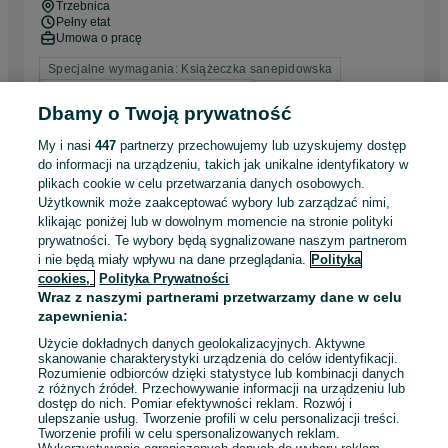
Trzebnica
Pełny etat
Umowa o pracę
Specjalne wymagania: Książeczka sanepidowska
Doświadczenie nie jest wymagane
Dbamy o Twoją prywatność
Dyspozycyjność: Elastyczny czas pracy, Praca zmianowa
Miejsce pracy: W siedzibie firmy
+ 1 inne
My i nasi
447
partnerzy przechowujemy lub uzyskujemy dostęp
do informacji na urządzeniu, takich jak unikalne identyfikatory w
Odświeżono dnia 23 lipca 2026
plikach cookie w celu przetwarzania danych osobowych.
Użytkownik może zaakceptować wybory lub zarządzać nimi,
klikając poniżej lub w dowolnym momencie na stronie polityki
Pracownik/ca restauracji McDonald's
prywatności. Te wybory będą sygnalizowane naszym partnerom
i nie będą miały wpływu na dane przeglądania.
Polityka
MOP Wisznia - 28,80 zł/h na start
cookies,
Polityka Prywatności
Lasuerte Sp. z o.o.
Wraz z naszymi partnerami przetwarzamy dane w celu
28,80 - 31,30 zł / godz. brutto
zapewnienia:
Trzebnica
Pełny etat
Użycie dokładnych danych geolokalizacyjnych. Aktywne
Umowa o pracę
skanowanie charakterystyki urządzenia do celów identyfikacji.
Rozumienie odbiorców dzięki statystyce lub kombinacji danych
Specjalne wymagania: Książeczka sanepidowska
z różnych źródeł. Przechowywanie informacji na urządzeniu lub
dostęp do nich. Pomiar efektywności reklam. Rozwój i
Doświadczenie nie jest wymagane
ulepszanie usług. Tworzenie profili w celu personalizacji treści.
Dyspozycyjność: Elastyczny czas pracy, Praca zmianowa,
Tworzenie profili w celu spersonalizowanych reklam.
Praca w weekendy