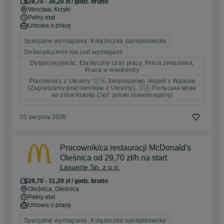
28,70 - 30,20 zł / godz. brutto
Wrocław
, Krzyki
Pełny etat
Umowa o pracę
Specjalne wymagania: Książeczka sanepidowska
Doświadczenie nie jest wymagane
Dyspozycyjność: Elastyczny czas pracy, Praca zmianowa,
Praca w weekendy
Pracownicy z Ukrainy: 🇺🇦 Запрошуємо людей з України
(Zapraszamy pracowników z Ukrainy), 🇺🇦 Польська мова
не обов'язкова (Jęz. polski niewymagany)
01 sierpnia 2026
Pracownik/ca restauracji McDonald's
Oleśnica od 29,70 zł/h na start
Lasuerte Sp. z o.o.
29,70 - 31,20 zł / godz. brutto
Oleśnica
, Oleśnica
Pełny etat
Umowa o pracę
Specjalne wymagania: Książeczka sanepidowska